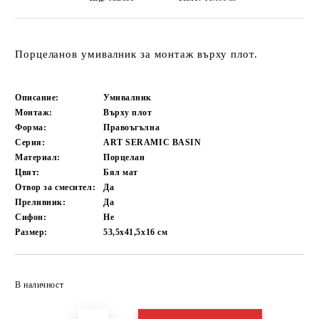
Порцеланов умивалник за монтаж върху плот.
Описание:
Умивалник
Монтаж:
Върху плот
Форма:
Правоъгълна
Серия:
ART SERAMIC BASIN
Материал:
Порцелан
Цвят:
Бял мат
Отвор за смесител:
Да
Преливник:
Да
Сифон:
Не
Размер:
53,5х41,5х16
см
Добави в желани
В наличност