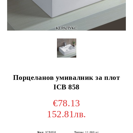
Порцеланов умивалник за плот
ICB 858
€78.13
152.81лв.
Код:
ICB858
Тегло:
11.000
кг