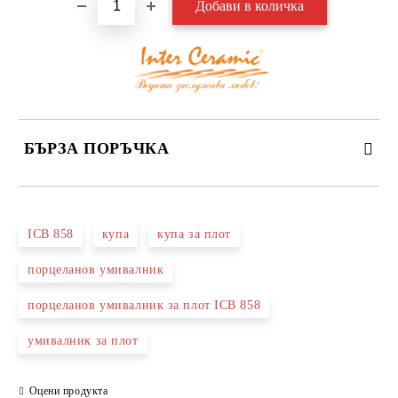
БЪРЗА ПОРЪЧКА
САМО ПОПЪЛНЕТЕ 3 ПОЛЕТА
ICB 858
купа
купа за плот
порцеланов умивалник
порцеланов умивалник за плот ICB 858
Съгласен съм с
Политиката за лични данни
умивалник за плот
Ние ще се свържем с вас в рамките на работния ден.
Оцени продукта