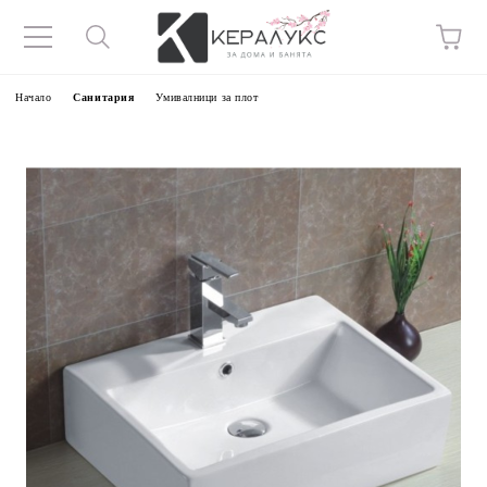
Начало
Санитария
Умивалници за плот