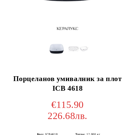
Порцеланов умивалник за плот
ICB 4618
€115.90
226.68лв.
Код:
ICB4618
Тегло:
12.000
кг