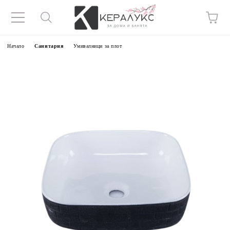
Начало
Санитария
Умивалници за плот