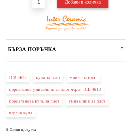
БЪРЗА ПОРЪЧКА
САМО ПОПЪЛНЕТЕ 3 ПОЛЕТА
ICB 4618
купа за плот
мивка за плот
порцеланов умивалник за плот черен ICB 4618
порцеланова купа за плот
умивалник за плот
Съгласен съм с
Политиката за лични данни
черена купа
Ние ще се свържем с вас в рамките на работния ден.
Оцени продукта