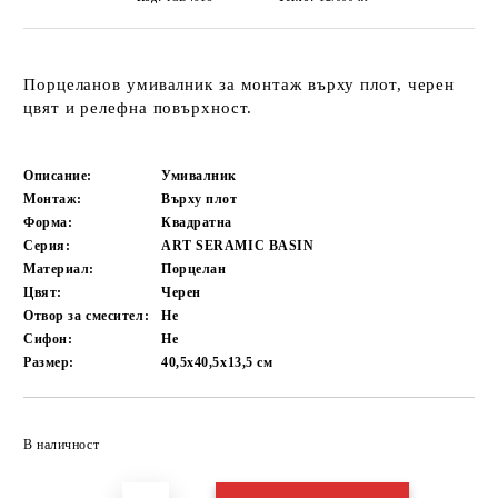
Порцеланов умивалник за монтаж върху плот, черен
цвят и релефна повърхност.
Описание:
Умивалник
Монтаж:
Върху плот
Форма:
Квадратна
Серия:
ART SERAMIC BASIN
Материал:
Порцелан
Цвят:
Черен
Отвор за смесител:
Не
Сифон:
Не
Размер:
40,5х40,5х13,5
см
Добави в желани
В наличност