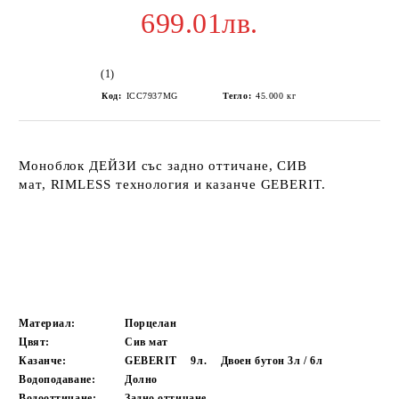
699.01лв.
(1)
Код:
ICC7937MG
Тегло:
45.000
кг
Моноблок ДЕЙЗИ със задно оттичане, СИВ
мат, RIMLESS технология и казанче GEBERIT.
Материал:
Порцелан
Цвят:
Сив мат
Казанче:
GEBERIT
9л.
Двоен бутон 3л / 6л
Водоподаване:
Долно
Водооттичане:
Задно оттичане