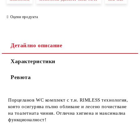
Оцени продукта
Съгласен съм с
Политиката за лични данни
Ние ще се свържем с вас в рамките на работния ден.
Детайлно описание
Характеристики
Ревюта
Порцеланов WC комплект с т.н. RIMLESS технология,
която осигурява пълно обливане и лесено почистване
на тоалетната чиния. Отлична хигиена и максимална
функционалност!