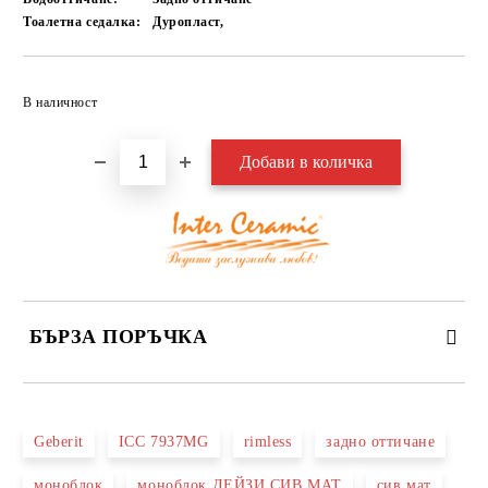
Тоалетна седалка:
Дуропласт,
Добави в желани
В наличност
БЪРЗА ПОРЪЧКА
САМО ПОПЪЛНЕТЕ 3 ПОЛЕТА
Geberit
ICC 7937MG
rimless
задно оттичане
моноблок
моноблок ДЕЙЗИ СИВ МАТ
сив мат