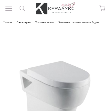
Начало
Санитария
Тоалетни чинии
Конзолни тоалетни чинии и бидета