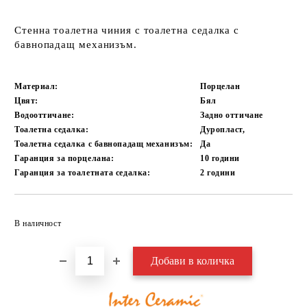
Стенна тоалетна чиния с тоалетна седалка с
бавнопадащ механизъм.
Материал:
Порцелан
Цвят:
Бял
Водооттичане:
Задно оттичане
Тоалетна седалка:
Дуропласт,
Тоалетна седалка с бавнопадащ механизъм:
Да
Гаранция за порцелана:
10
години
Гаранция за тоалетната седалка:
2
години
Добави в желани
В наличност