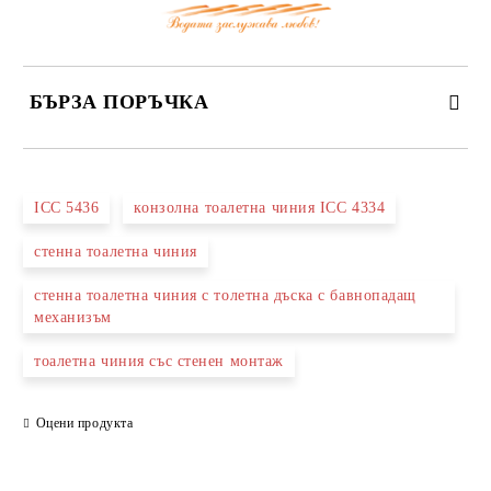
БЪРЗА ПОРЪЧКА
САМО ПОПЪЛНЕТЕ 3 ПОЛЕТА
ICC 5436
конзолна тоалетна чиния ICC 4334
стенна тоалетна чиния
стенна тоалетна чиния с толетна дъска с бавнопадащ
механизъм
Съгласен съм с
Политиката за лични данни
Ние ще се свържем с вас в рамките на работния ден.
тоалетна чиния със стенен монтаж
Оцени продукта