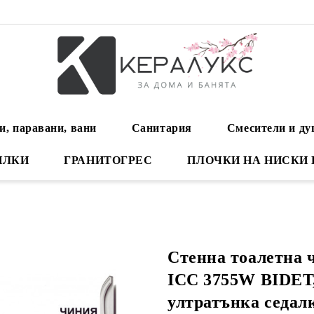
и, паравани, вани
Санитария
Смесители и д
ИЛКИ
ГРАНИТОГРЕС
ПЛОЧКИ НА НИСКИ
Стенна тоалетна 
ICC 3755W BIDET
ултратънка седал