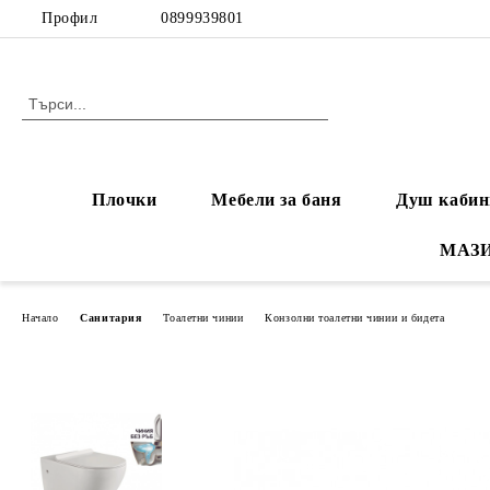
Профил
0899939801
Плочки
Мебели за баня
Душ кабин
МАЗ
Начало
Санитария
Тоалетни чинии
Конзолни тоалетни чинии и бидета