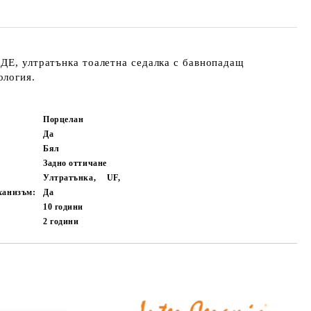
ДЕ, ултратънка тоалетна седалка с бавнопадащ
ология.
Порцелан
Да
Бял
Задно оттичане
Ултратънка,
UF,
ханизъм:
Да
10
години
2
години
Добави в желани