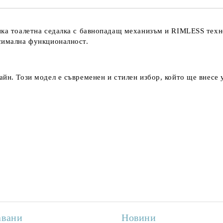
нка тоалетна седалка с бавнопадащ механизъм и RIMLESS техно
ксимална функционалност.
йн. Този модел е съвременен и стилен избор, който ще внесе у
авани
Новини