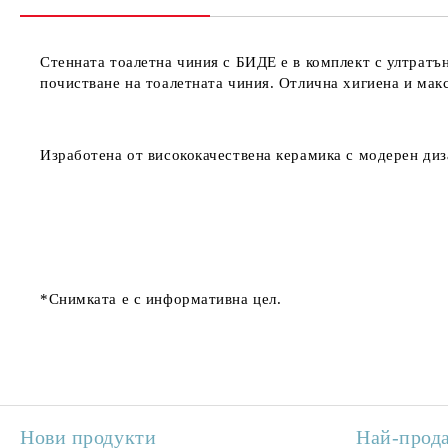
Стенната тоалетна чиния с БИДЕ е в комплект с ултратъ
почистване на тоалетната чиния. Отлична хигиена и ма
Изработена от висококачествена керамика с модерен диза
*Снимката е с информативна цел.
Нови продукти
Най-прод