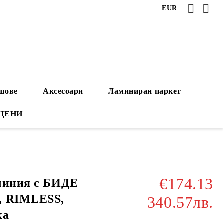
EUR
ушове
Аксесоари
Ламиниран паркет
 ЦЕНИ
€174.13
чиния с БИДЕ
, RIMLESS,
340.57лв.
ка