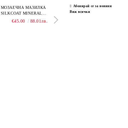
Абонирай се за новини
ран гранитогрес
МОЗАЕЧНА МАЗИЛКА
Гранитогрес LESY GREY
СТЕННИ ПЛОЧКИ H
Виж всички
ONA GREY 60x120 см,
SILKCOAT MINERAL
GOLD 60х120см, тип мрам
30X90CM, ГЛАНЦ
ло сив мрамор
PLASTER STONE, СИТЕН
полиран
€22.50
€45.00
44.01лв.
88.01лв.
€18.66
€16.37
36.50лв.
32.02
КАМЪК 406 25КГ