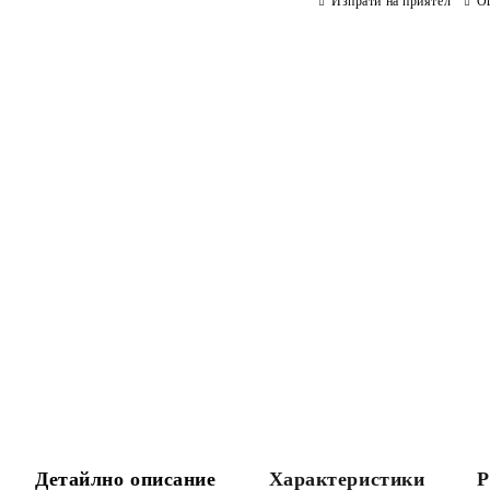
Изпрати на приятел
О
Детайлно описание
Характеристики
Р