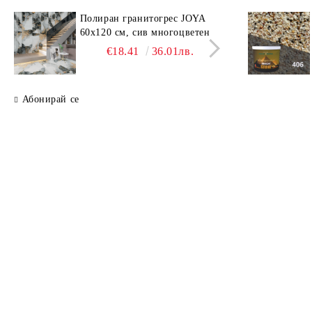
Полиран гранитогрес JOYA
Поли
60x120 см, сив многоцветен
SAV
свет
€18.41
36.01лв.
Абонирай се