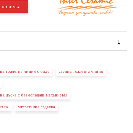
на тоалетна чиния с биде
стенна тоалетна чиния
та за лични данни
те на работния ден.
тна дъска с бавнопадащ механизъм
онтаж
ултратънка седалка