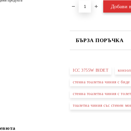
цени продукта
БЪРЗА ПОРЪЧКА
САМО ПОПЪЛНЕТЕ 3 ПОЛЕТА
ICC 3755W BIDET
конзол
стенна тоалетна чиния с биде
Съгласен съм с
Политика
Ние ще се свържем с вас в рамки
стенна тоалетна чиния с толе
тоалетна чиния със стенен м
евюта