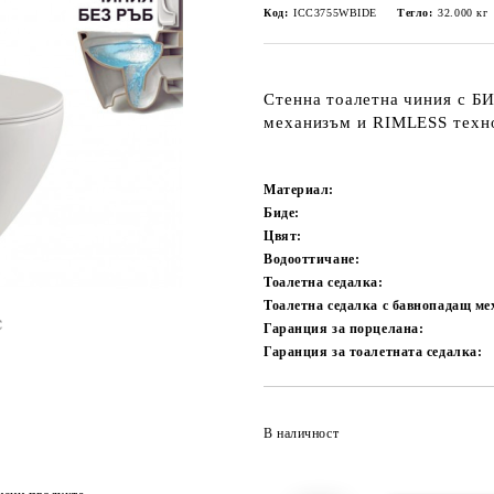
Код:
ICC3755WBIDE
Тегло:
32.000
кг
Стенна тоалетна чиния с БИ
механизъм и RIMLESS техн
Материал:
Биде:
Цвят:
Водооттичане:
Тоалетна седалка:
Тоалетна седалка с бавнопадащ ме
Гаранция за порцелана:
Гаранция за тоалетната седалка:
В наличност