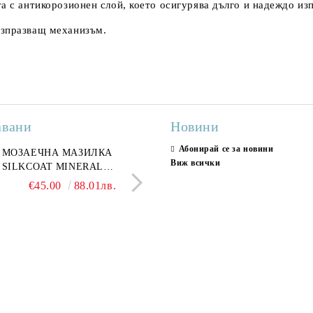
а с антикорозионен слой, което осигурява дълго и надеждо из
изпразващ механизъм.
авани
Новини
Абонирай се за новини
ран гранитогрес
МОЗАЕЧНА МАЗИЛКА
Гранитогрес LESY GREY
СТЕННИ ПЛОЧКИ H
Виж всички
ONA GREY 60x120 см,
SILKCOAT MINERAL
GOLD 60х120см, тип мрам
30X90CM, ГЛАНЦ
ло сив мрамор
PLASTER STONE, СИТЕН
полиран
€22.50
€45.00
44.01лв.
88.01лв.
€18.66
€16.37
36.50лв.
32.02
КАМЪК 406 25КГ