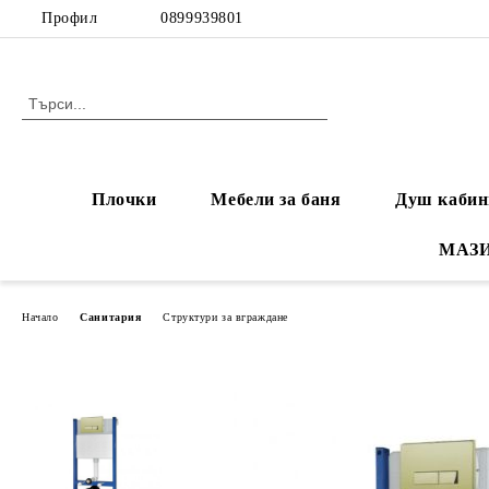
Профил
0899939801
Плочки
Мебели за баня
Душ кабин
МАЗ
Начало
Санитария
Структури за вграждане