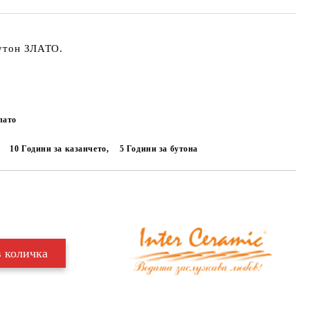
бутон ЗЛАТО.
лато
10 Години за казанчето,
5 Години за бутона
Добави в желани