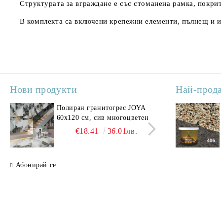
Структурата за вграждане е със стоманена рамка, покрит
В комплекта са включени крепежни елементи, пълнещ и 
Нови продукти
Най-прод
Полиран гранитогрес JOYA
Поли
60x120 см, сив многоцветен
SAV
свет
€18.41
36.01лв.
Абонирай се