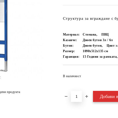
Структура за вграждане с 
Материал:
Стомана,
ПВЦ
Казанче:
Двоен бутон 3л / 6л
Бутон:
Двоен бутон,
Цвят з
Размер:
1090х512х135
см
Гаранция:
15 Години за рамката,
В наличност
цени продукта