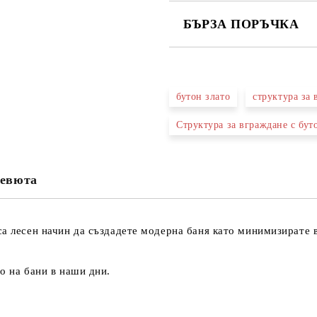
БЪРЗА ПОРЪЧКА
САМО ПОПЪЛНЕТЕ 3 ПОЛЕТА
бутон злато
структура за
Структура за вграждане с б
Съгласен съм с
Политика
Ние ще се свържем с вас в рамки
евюта
са лесен начин да създадете модерна баня като минимизирате 
то на бани в наши дни.