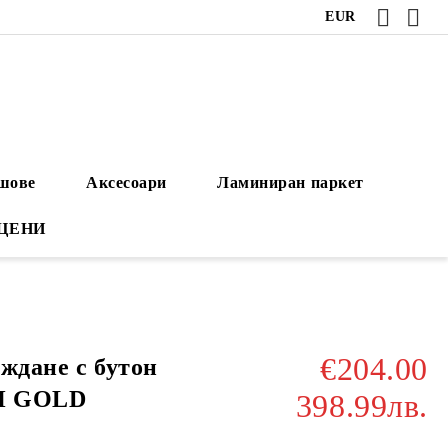
EUR
ушове
Аксесоари
Ламиниран паркет
 ЦЕНИ
€204.00
ждане с бутон
H GOLD
398.99лв.