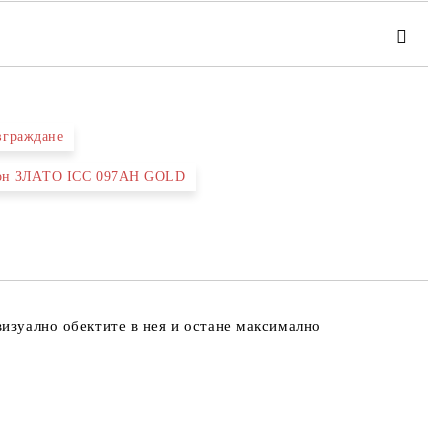
 вграждане
утон ЗЛАТО ICC 097AH GOLD
та за лични данни
те на работния ден.
визуално обектите в нея и остане максимално