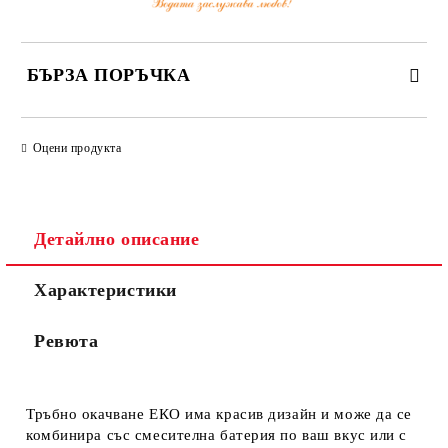
БЪРЗА ПОРЪЧКА
САМО ПОПЪЛНЕТЕ 3 ПОЛЕТА
Оцени продукта
Детайлно описание
Съгласен съм с
Политиката за лични данни
Характеристики
Ние ще се свържем с вас в рамките на работния ден.
Ревюта
Тръбно окачване ЕКО има красив дизайн и може да се
комбинира със смесителна батерия по ваш вкус или с