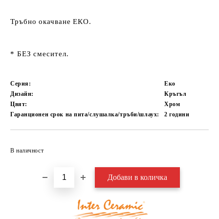
Тръбно окачване ЕКО.
* БЕЗ смесител.
Серия:
Еко
Дизайн:
Кръгъл
Цвят:
Хром
Гаранционен срок на пита/слушалка/тръби/шлаух:
2
години
Добави в желани
В наличност