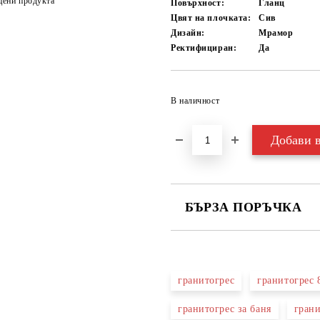
цени продукта
Повърхност:
Гланц
Цвят на плочката:
Сив
Дизайн:
Мрамор
Ректифициран:
Да
В наличност
БЪРЗА ПОРЪЧКА
САМО ПОПЪЛНЕТЕ 3 ПОЛЕТА
гранитогрес
гранитогрес 
гранитогрес за баня
гран
Съгласен съм с
Политика