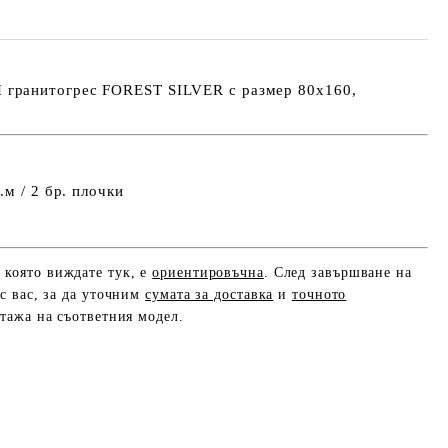
ранитогрес FOREST SILVER с размер 80х160,
.м / 2 бр. плочки
, която виждате тук, е
ориентировъчна
. След завършване на
с вас, за да уточним
сумата за доставка
и
точното
етажа на съответния модел.