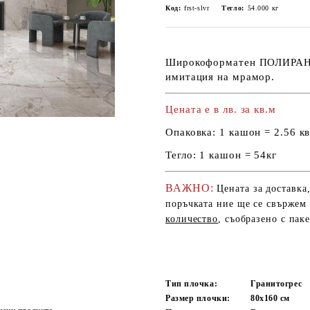
Код:
frst-slvr
Тегло:
54.000
кг
Широкоформатен ПОЛИРАН г
имитация на мрамор.
Цената е в лв. за кв.м
Опаковка:
1 кашон = 2.56 кв
Тегло:
1 кашон = 54кг
ВАЖНО:
Цената за доставка
поръчката ние ще се свържем 
количество
, съобразено с пак
Тип плочка:
Гранитогрес
Размер плочки:
80x160
см