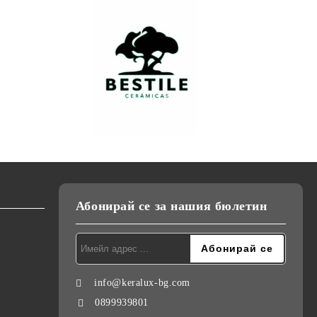
Абонирай се за нашия бюлетин
info@keralux-bg.com
0899939801