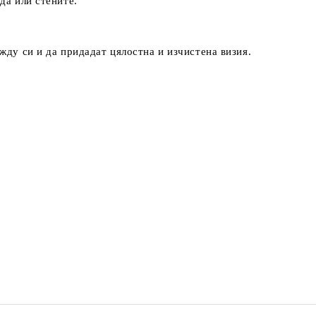
да или стените.
жду си и да придадат цялостна и изчистена визия.