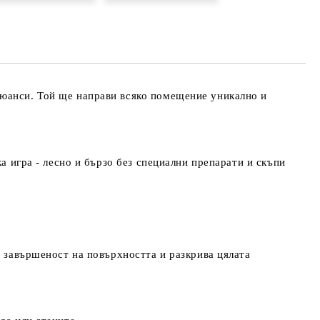
те на работния ден.
нюанси. Той ще направи всяко помещение уникално и
а игра - лесно и бързо без специални препарати и скъпи
и завършеност на повърхността и разкрива цялата