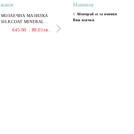
авани
Новини
Абонирай се за новини
ран гранитогрес
МОЗАЕЧНА МАЗИЛКА
Гранитогрес LESY GREY
СТЕННИ ПЛОЧКИ H
Виж всички
ONA GREY 60x120 см,
SILKCOAT MINERAL
GOLD 60х120см, тип мрам
30X90CM, ГЛАНЦ
ло сив мрамор
PLASTER STONE, СИТЕН
полиран
€22.50
€45.00
44.01лв.
88.01лв.
€18.66
€16.37
36.50лв.
32.02
КАМЪК 406 25КГ