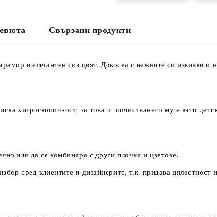
Ние ще се свържем с вас в рамки
евюта
Свързани продукти
амор в елегантен сив цвят. Докосва с нежните си извивки и 
иска хигроскопичност, за това и почистването му е като детск
елно или да се комбинира с други плочки и цветове.
збор сред клиентите и дизайнерите, т.к. придава цялостност 