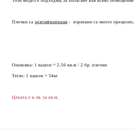
Този модел е подходящ за полагане във всяко помещение 
Плочки са
ректифицирани
- изрязани са много прецизно,
Опаковка:
1 кашон = 2.56 кв.м / 2 бр. плочки
Тегло:
1 кашон = 54кг
Цената е в лв. за кв.м.