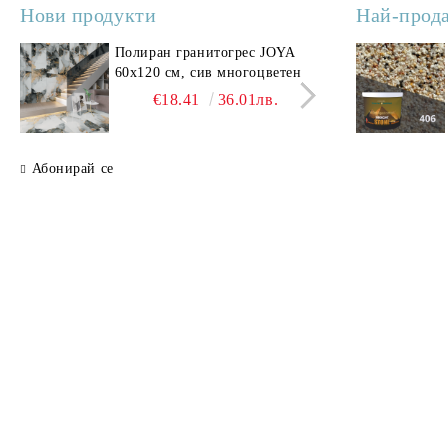
Нови продукти
Най-прод
Полиран гранитогрес JOYA
Поли
60x120 см, сив многоцветен
SAV
свет
€18.41
36.01лв.
Абонирай се