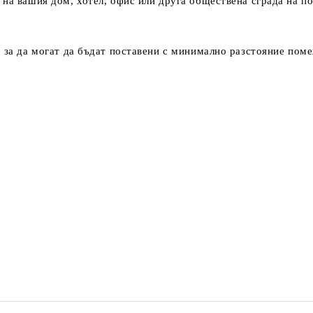
на вашия дом, хотел, офис или друга обществена сграда на по
 за да могат да бъдат поставени с минимално разстояние поме