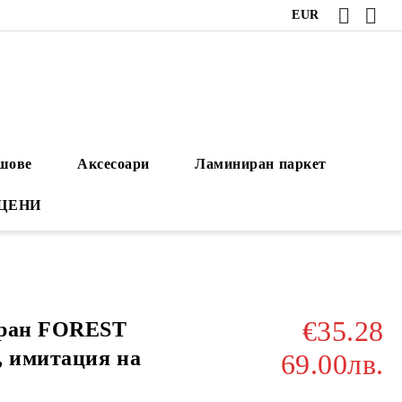
EUR
ушове
Аксесоари
Ламиниран паркет
 ЦЕНИ
€35.28
иран FOREST
, имитация на
69.00лв.