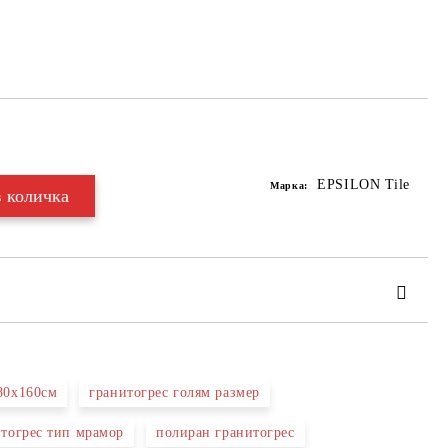
Добави в желани
EPSILON Tile
Марка:
80х160см
гранитогрес голям размер
итогрес тип мрамор
полиран гранитогрес
та за лични данни