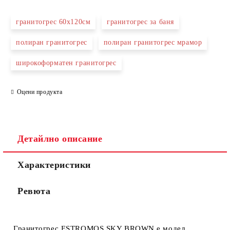
гранитогрес 60х120см
гранитогрес за баня
полиран гранитогрес
полиран гранитогрес мрамор
широкоформатен гранитогрес
Съгласен съм с
Политиката за лични данни
Ние ще се свържем с вас в рамките на работния ден.
Оцени продукта
Детайлно описание
Характеристики
Ревюта
Гранитогрес ESTROMOS SKY BROWN е модел,