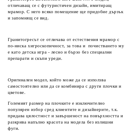
отличаващ се с футуристичен дизайн, имитиращ
мрамор. С него всяко помещение ще придобие дързък
и запомнящ се вид.
Гранитогресът се отличава от естествения мрамор с
по-ниска хигроскопичност, за това и почистването му
е като детска игра - лесно и бързо без специални
препарати и скъпи уреди.
Оригинален модел, който може да се използва
самостоятелно или да се комбинира с други плочки и
цветове.
Големият размер на плочките е изключително
популярен избор сред клиентите и дизайнерите, т.к.
придава цялостност и завършеност на повърхността и
разкрива напълно красота на модела без излишни
фуги.