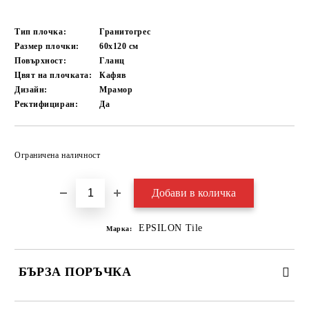
Тип плочка:
Гранитогрес
Размер плочки:
60x120
см
Повърхност:
Гланц
Цвят на плочката:
Кафяв
Дизайн:
Мрамор
Ректифициран:
Да
Добави в желани
Ограничена наличност
EPSILON Tile
Марка:
БЪРЗА ПОРЪЧКА
САМО ПОПЪЛНЕТЕ 3 ПОЛЕТА