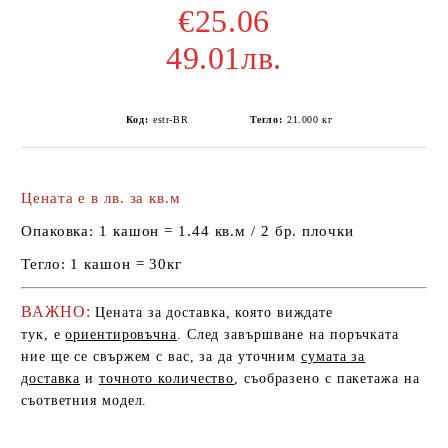
€25.06
49.01лв.
Код:
estr-BR
Тегло:
21.000
кг
Цената е в лв. за кв.м
Опаковка:
1 кашон = 1.44 кв.м / 2 бр. плочки
Тегло:
1 кашон = 30кг
ВАЖНО:
Цената за доставка, която виждате
тук, е
ориентировъчна
. След завършване на поръчката
ние ще се свържем с вас, за да уточним
сумата за
доставка
и
точното количество
, съобразено с пакетажа на
съответния модел.