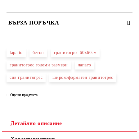
БЪРЗА ПОРЪЧКА
САМО ПОПЪЛНЕТЕ 3 ПОЛЕТА
lapatto
бетон
гранитогрес 60х60см
гранитогрес големи размери
лапато
сив гранитогрес
широкоформатен гранитогрес
Съгласен съм с
Политиката за лични данни
Ние ще се свържем с вас в рамките на работния ден.
Оцени продукта
Детайлно описание