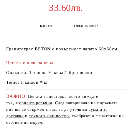
33.60лв.
Код:
btn
Тегло:
16.500
кг
Гранитогрес BETON с повърхност лапато 60x60см.
Цената е в лв. за кв.м
Опаковка:
1 кашон = кв.м / бр. плочки
Тегло:
1 кашон = кг
ВАЖНО:
Цената за доставка, която виждате
тук, е
ориентировъчна
. След завършване на поръчката
ние ще се свържем с вас, за да уточним
сумата за
доставка
и
точното количество
, съобразено с пакетажа на
съответния модел.