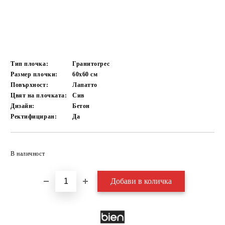
Тип плочка:
Гранитогрес
Размер плочки:
60x60
см
Повърхност:
Лапатто
Цвят на плочката:
Сив
Дизайн:
Бетон
Ректифициран:
Да
Добави в желани
В наличност