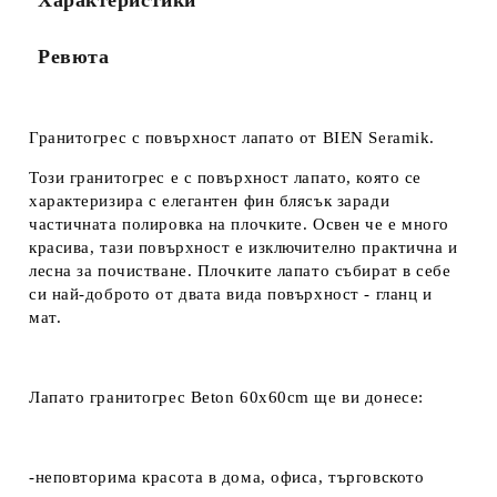
Характеристики
Ревюта
Гранитогрес с повърхност лапато от BIEN Seramik.
Този гранитогрес е с повърхност лапато, която се
характеризира с елегантен фин блясък заради
частичната полировка на плочките. Освен че е много
красива, тази повърхност е изключително практична и
лесна за почистване. Плочките лапато събират в себе
си най-доброто от двата вида повърхност - гланц и
мат.
Лапато гранитогрес Beton 60x60cm ще ви донесе:
-неповторима красота в дома, офиса, търговското