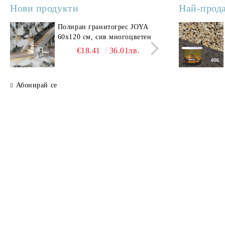
Нови продукти
Най-прод
Полиран гранитогрес JOYA
Поли
60x120 см, сив многоцветен
SAV
свет
€18.41
36.01лв.
Абонирай се