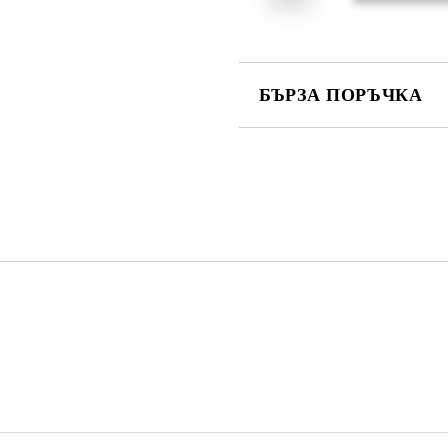
БЪРЗА ПОРЪЧКА
САМО ПОПЪЛНЕТЕ 3 ПОЛЕТА
Съгласен съм с
Политика
Ние ще се свържем с вас в рамки