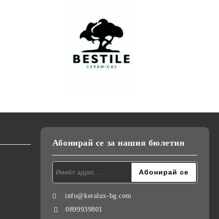
Абонирай се за нашия бюлетин
info@keralux-bg.com
0899939801