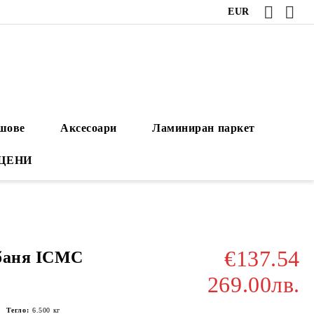
EUR
ушове
Аксесоари
Ламиниран паркет
 ЦЕНИ
€137.54
 баня ICMC
269.00лв.
Тегло:
6.500
кг