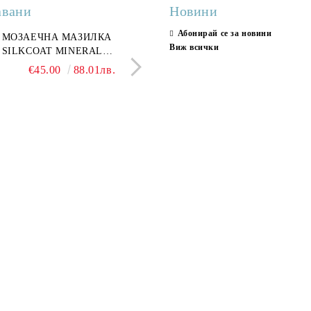
авани
Новини
Абонирай се за новини
ран гранитогрес
МОЗАЕЧНА МАЗИЛКА
Гранитогрес LESY GREY
СТЕННИ ПЛОЧКИ H
Виж всички
ONA GREY 60x120 см,
SILKCOAT MINERAL
GOLD 60х120см, тип мрам
30X90CM, ГЛАНЦ
ло сив мрамор
PLASTER STONE, СИТЕН
полиран
€22.50
€45.00
44.01лв.
88.01лв.
€18.66
€16.37
36.50лв.
32.02
КАМЪК 406 25КГ