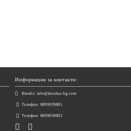
Информация за контакти:
Имейл:
info@keralux-bg.com
Телефон:
0899939801
Телефон:
0899939803