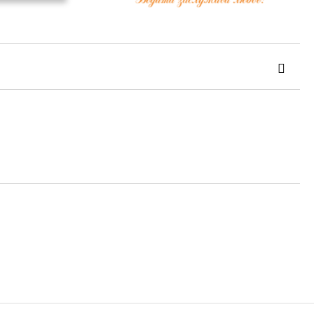
та за лични данни
те на работния ден.