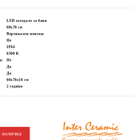
LED огледало за баня
60х70
см
Вертикален монтаж
Не
IP44
6500
K
а:
Не
Да
Да
66x76x16 см
2 години
Добави в желани