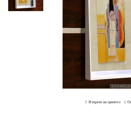
Изпрати на приятел
О