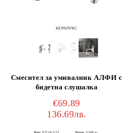
Смесител за умивалник АЛФИ с
бидетна слушалка
€69.89
136.69лв.
Код:
ICF1411123
Тегло:
0.000
кг