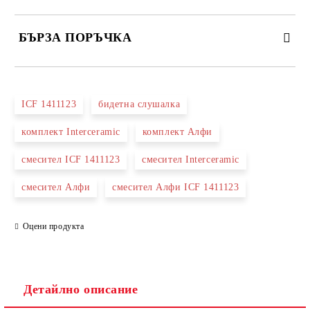
БЪРЗА ПОРЪЧКА
САМО ПОПЪЛНЕТЕ 3 ПОЛЕТА
ICF 1411123
бидетна слушалка
комплект Interceramic
комплект Алфи
смесител ICF 1411123
смесител Interceramic
Съгласен съм с
Политиката за лични данни
смесител Алфи
смесител Алфи ICF 1411123
Ние ще се свържем с вас в рамките на работния ден.
Оцени продукта
Детайлно описание