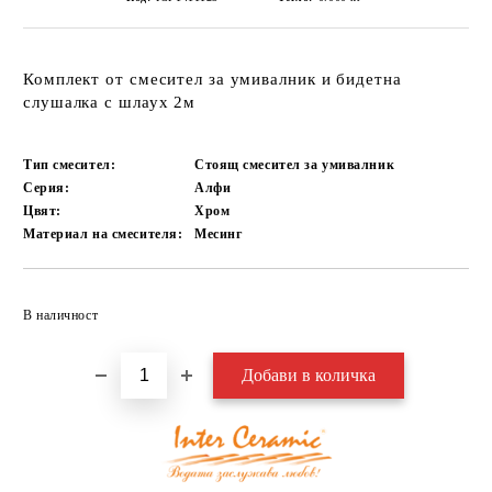
Комплект от смесител за умивалник и бидетна
слушалка с шлаух 2м
Тип смесител:
Стоящ смесител за умивалник
Серия:
Алфи
Цвят:
Хром
Материал на смесителя:
Месинг
Добави в желани
В наличност