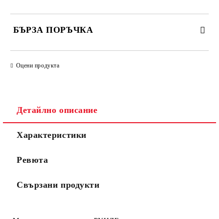
БЪРЗА ПОРЪЧКА
САМО ПОПЪЛНЕТЕ 3 ПОЛЕТА
Оцени продукта
Детайлно описание
Съгласен съм с
Политиката за лични данни
Характеристики
Ние ще се свържем с вас в рамките на работния ден.
Ревюта
Свързани продукти