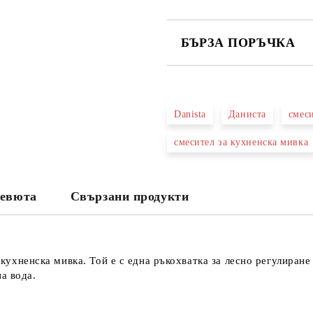
БЪРЗА ПОРЪЧКА
САМО ПОПЪЛНЕТЕ 3 ПОЛЕТА
Danista
Даниста
смес
смесител за кухненска мивка
Съгласен съм с
Политика
Ние ще се свържем с вас в рамки
евюта
Свързани продукти
хненска мивка. Той е с една ръкохватка за лесно регулиране 
а вода.