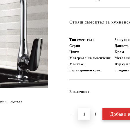
Стоящ смесител за кухненск
Тип смесител:
За кухня
Серия:
Даниста
Цвят:
Хром
Материал на смесителя:
Метални
Монтаж:
Върху п
Гаранционен срок:
5
години
В наличност
цени продукта