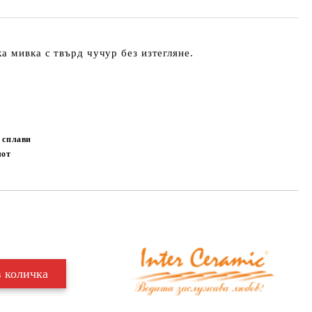
а мивка с твърд чучур без изтегляне.
 сплави
лот
Добави в желани