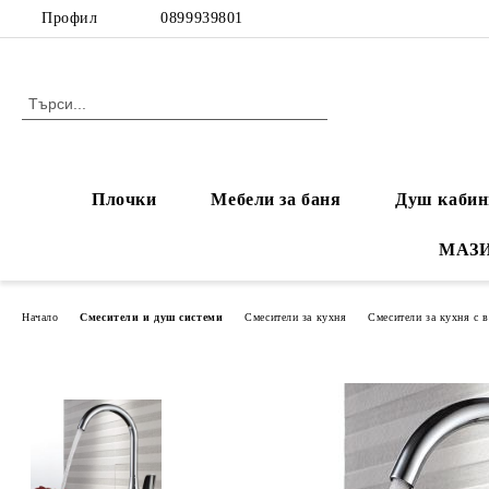
Профил
0899939801
Плочки
Мебели за баня
Душ кабин
МАЗ
Начало
Смесители и душ системи
Смесители за кухня
Смесители за кухня с 