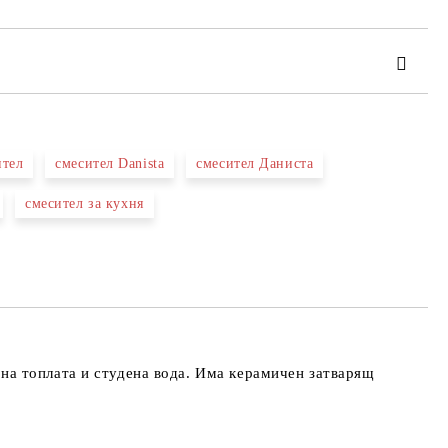
ител
смесител Danista
смесител Даниста
смесител за кухня
та за лични данни
те на работния ден.
на топлата и студена вода. Има керамичен затварящ