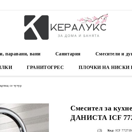
и, паравани, вани
Санитария
Смесители и д
ИЛКИ
ГРАНИТОГРЕС
ПЛОЧКИ НА НИСКИ
въртящ се чучур
Смесител за кухн
ДАНИСТА ICF 772
(3)
Код:
ICF 772719