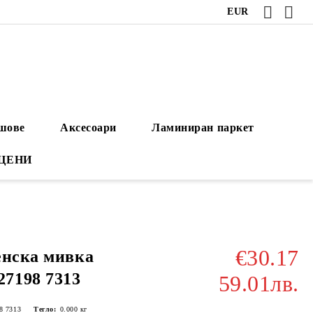
EUR
ушове
Аксесоари
Ламиниран паркет
 ЦЕНИ
€30.17
енска мивка
7198 7313
59.01лв.
8 7313
Тегло:
0.000
кг