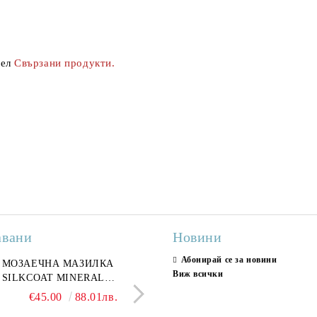
ел
Свързани продукти.
авани
Новини
Абонирай се за новини
ран гранитогрес
МОЗАЕЧНА МАЗИЛКА
Гранитогрес LESY GREY
СТЕННИ ПЛОЧКИ H
Виж всички
ONA GREY 60x120 см,
SILKCOAT MINERAL
GOLD 60х120см, тип мрам
30X90CM, ГЛАНЦ
ло сив мрамор
PLASTER STONE, СИТЕН
полиран
€22.50
€45.00
44.01лв.
88.01лв.
€18.66
€16.37
36.50лв.
32.02
КАМЪК 406 25КГ