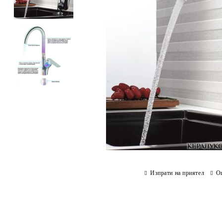
Изпрати на приятел
О