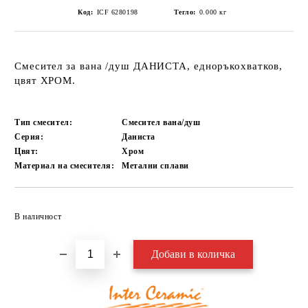
Код:
ICF 6280198
Тегло:
0.000
кг
Смесител за вана /душ ДАНИСТА, едноръкохватков,
цвят ХРОМ.
Тип смесител:
Смесител вана/душ
Серия:
Даниста
Цвят:
Хром
Материал на смесителя:
Метални сплави
Добави в желани
В наличност