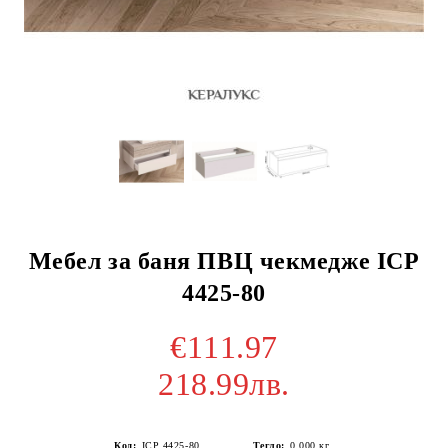
Мебел за баня ПВЦ чекмедже ICP
4425-80
€111.97
218.99лв.
Код:
ICP 4425-80
Тегло:
0.000
кг