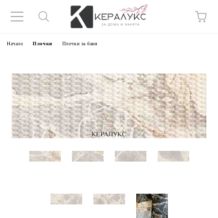
Начало
Плочки
Плочки за баня