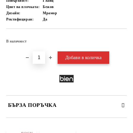
Повърхност:
Гланц
Цвят на плочката:
Бежов
Дизайн:
Мрамор
Ректифициран:
Да
Добави в желани
В наличност
БЪРЗА ПОРЪЧКА
САМО ПОПЪЛНЕТЕ 3 ПОЛЕТА