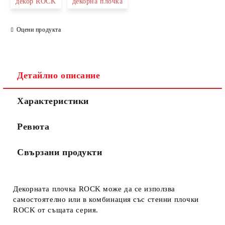
декор ROCK
декорна плочка
Оцени продукта
Съгласен съм с
Политиката за лични данни
Ние ще се свържем с вас в рамките на работния ден.
Детайлно описание
Характеристики
Ревюта
Свързани продукти
Декорната плочка ROCK може да се използва
самостоятелно или в комбинация със стенни плочки
ROCK от същата серия.