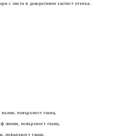
ри с листа и декоративен златист отенък.
ф вълни, повърхност гланц.
еф линии, повърхност гланц.
ки, повърхност гланц.