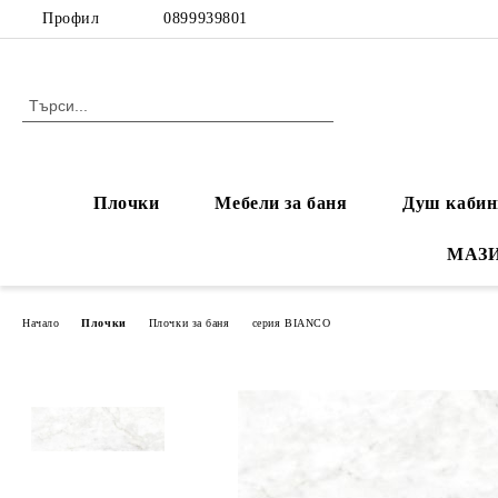
Профил
0899939801
Плочки
Мебели за баня
Душ кабин
МАЗ
Начало
Плочки
Плочки за баня
серия BIANCO