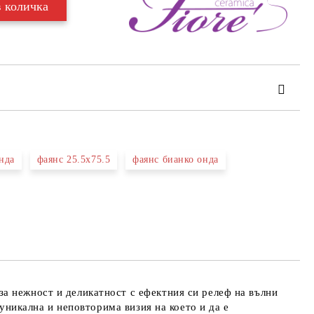
нда
фаянс 25.5х75.5
фаянс бианко онда
та за лични данни
те на работния ден.
а нежност и деликатност с ефектния си релеф на вълни
 уникална и неповторима визия на което и да е