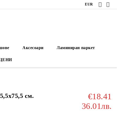
EUR
ушове
Аксесоари
Ламиниран паркет
 ЦЕНИ
€18.41
5х75,5 см.
36.01лв.