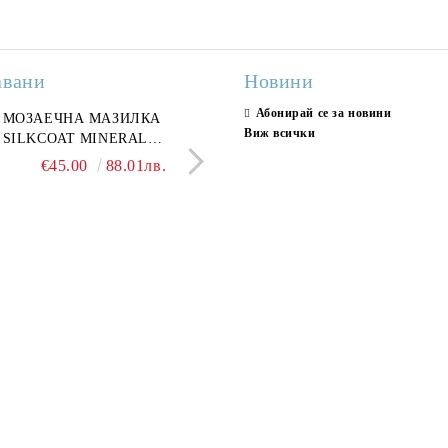
авани
Новини
Абонирай се за новини
ран гранитогрес
МОЗАЕЧНА МАЗИЛКА
Гранитогрес LESY GREY
СТЕННИ ПЛОЧКИ H
Виж всички
ONA GREY 60x120 см,
SILKCOAT MINERAL
GOLD 60х120см, тип мрам
30X90CM, ГЛАНЦ
ло сив мрамор
PLASTER STONE, СИТЕН
полиран
€22.50
€45.00
44.01лв.
88.01лв.
€18.66
€16.37
36.50лв.
32.02
КАМЪК 406 25КГ