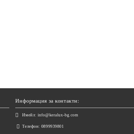
Информация за контакти:
Имейл:
info@keralux-bg.com
Телефон:
0899939801