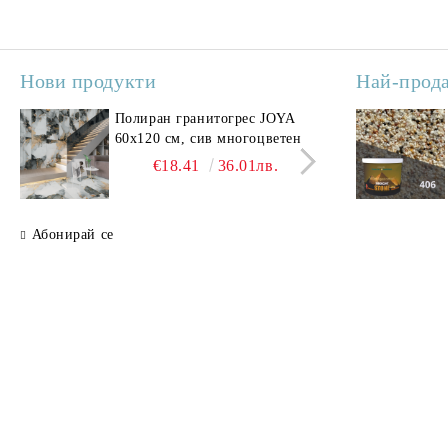
Нови продукти
Най-прод
Полиран гранитогрес JOYA
Поли
60x120 см, сив многоцветен
SAV
свет
€18.41
36.01лв.
Абонирай се