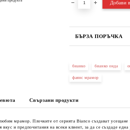
цени продукта
БЪРЗА ПОРЪЧКА
САМО ПОПЪЛНЕТЕ 3 ПОЛЕТА
бианко
бианко онда
о
фаянс мрамор
Съгласен съм с
Политика
Ние ще се свържем с вас в рамки
евюта
Свързани продукти
юбим мрамор. Плочките от серията Bianco създават усещане з
 вкус и предпочитания на всеки клиент, за да се създаде една