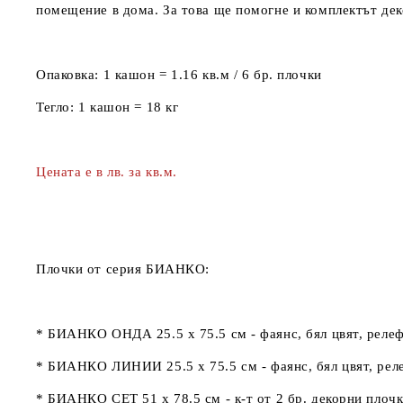
помещение в дома. За това ще помогне и комплектът деко
Опаковка:
1 кашон = 1.16 кв.м / 6 бр. плочки
Тегло:
1 кашон = 18 кг
Цената е в лв. за кв.м.
Плочки от серия
БИАНКО
:
* БИАНКО ОНДА 25.5 x 75.5
см
- фаянс, бял цвят, реле
*
БИАНКО ЛИНИИ 25.5 x 75.5
см
- фаянс, бял цвят, рел
*
БИАНКО СЕТ 51 x 78.5 см -
к-т от 2 бр. декорни плоч