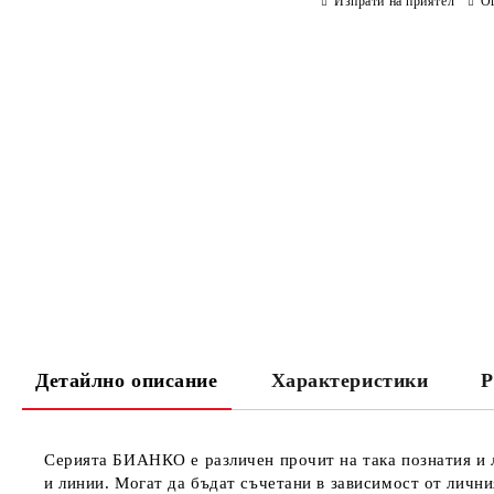
Изпрати на приятел
О
Детайлно описание
Характеристики
Р
Серията БИАНКО е различен прочит на така познатия и л
и линии. Могат да бъдат съчетани в зависимост от личния