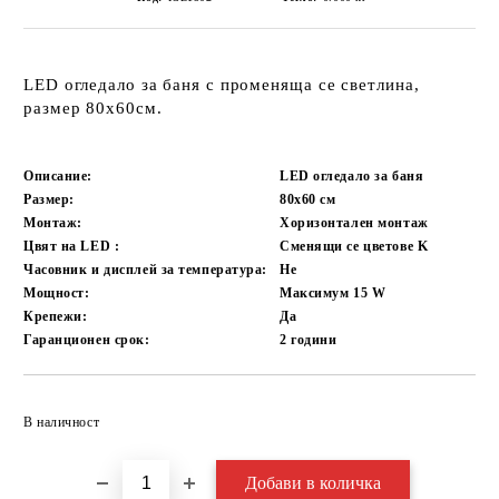
LED огледало за баня с променяща се светлина,
размер 80х60см.
Описание:
LED огледало за баня
Размер:
80х60
см
Монтаж:
Хоризонтален монтаж
Цвят на LED :
Сменящи се цветове
K
Часовник и дисплей за температура:
Не
Мощност:
Максимум 15
W
Крепежи:
Да
Гаранционен срок:
2 години
Добави в желани
В наличност