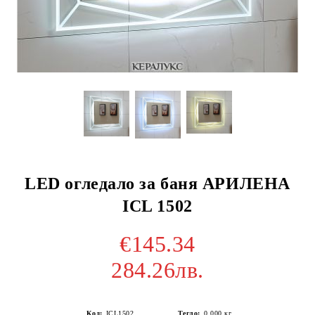
LED огледало за баня АРИЛЕНА
ICL 1502
€145.34
284.26лв.
Код:
ICL1502
Тегло:
0.000
кг