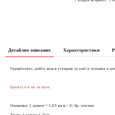
Изпрати на приятел
О
Детайлно описание
Характеристики
Р
Гранитогрес, който внася усещане за уют и топлина в до
Цената е в лв. за кв.м.
Опаковка:
1 кашон = 1,03 кв.м / 11 бр. плочки
Тегло:
1 кашон = 21кг