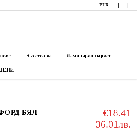
EUR
ушове
Аксесоари
Ламиниран паркет
 ЦЕНИ
€18.41
СФОРД БЯЛ
36.01лв.