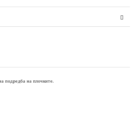
та за лични данни
те на работния ден.
на подредба на плочките.