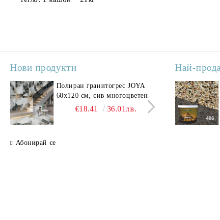
Нови продукти
Най-прод
Полиран гранитогрес JOYA
Поли
60x120 см, сив многоцветен
SAV
свет
€18.41
36.01лв.
Абонирай се