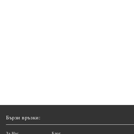
Бързи връзки:
За Нас
Блог