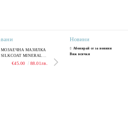
авани
Новини
Абонирай се за новини
ран гранитогрес
МОЗАЕЧНА МАЗИЛКА
Гранитогрес LESY GREY
СТЕННИ ПЛОЧКИ H
Виж всички
ONA GREY 60x120 см,
SILKCOAT MINERAL
GOLD 60х120см, тип мрам
30X90CM, ГЛАНЦ
ло сив мрамор
PLASTER STONE, СИТЕН
полиран
€22.50
€45.00
44.01лв.
88.01лв.
€18.66
€16.37
36.50лв.
32.02
КАМЪК 406 25КГ