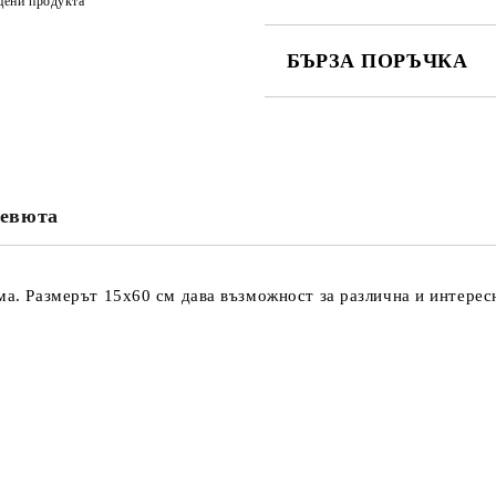
цени продукта
БЪРЗА ПОРЪЧКА
САМО ПОПЪЛНЕТЕ 3 ПОЛЕТА
евюта
Съгласен съм с
Политика
Ние ще се свържем с вас в рамки
ма. Размерът 15х60 см дава възможност за различна и интерес