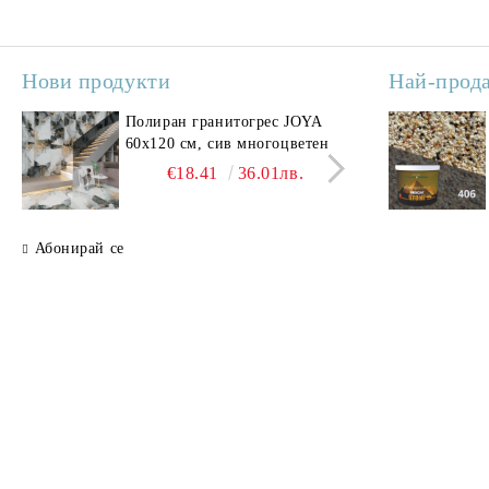
Нови продукти
Най-прод
Полиран гранитогрес JOYA
Поли
60x120 см, сив многоцветен
SAV
свет
€18.41
36.01лв.
Абонирай се