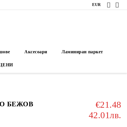
EUR
ушове
Аксесоари
Ламиниран паркет
 ЦЕНИ
€21.48
ТО БЕЖОВ
42.01лв.