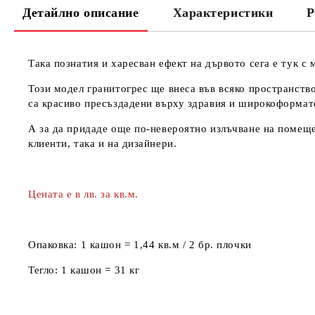
Детайлно описание
Характеристики
Р
Така познатия и харесван ефект на дървото сега е тук с
Този модел гранитогрес ще внеса във всяко пространств
са красиво пресъздадени върху здравия и широкоформате
А за да придаде още по-невероятно излъчване на помещ
клиенти, така и на дизайнери.
Цената е в лв. за кв.м.
Опаковка:
1 кашон = 1,44 кв.м / 2 бр. плочки
Тегло:
1 кашон = 31 кг