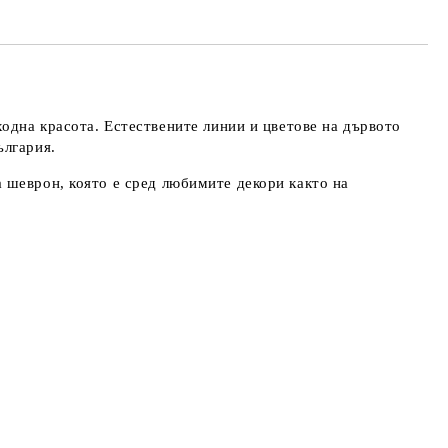
одна красота. Естествените линии и цветове на дървото
ългария.
 шеврон, която е сред любимите декори както на