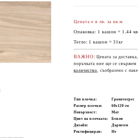
Цената е в лв. за кв.м
Опаковка:
1 кашон = 1.44 кв
Тегло:
1 кашон = 31кг
ВАЖНО:
Цената за доставка
поръчката ние ще се свържем 
количество
, съобразено с пак
Тип плочка:
Гранитогрес
Размер плочки:
60x120
см
Повърхност:
Мат
Цвят на плочката:
Бежов
Дизайн:
Дървесен
Ректифициран:
Не