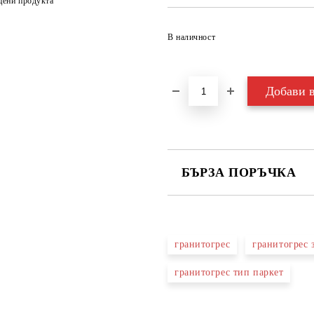
цени продукта
В наличност
БЪРЗА ПОРЪЧКА
САМО ПОПЪЛНЕТЕ 3 ПОЛЕТА
гранитогрес
гранитогрес 
гранитогрес тип паркет
Съгласен съм с
Политика
Ние ще се свържем с вас в рамки