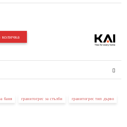
Добави в желани
за баня
гранитогрес за стълби
гранитогрес тип дърво
та за лични данни
те на работния ден.