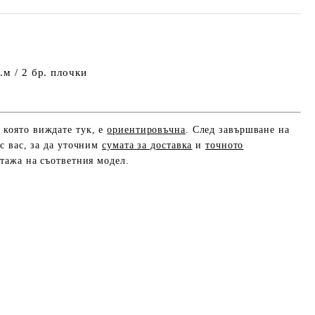
.м / 2 бр. плочки
, която виждате тук, е
ориентировъчна
. След завършване на
с вас, за да уточним
сумата за доставка
и
точното
етажа на съответния модел.