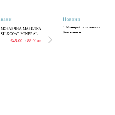
авани
Новини
Абонирай се за новини
ран гранитогрес
МОЗАЕЧНА МАЗИЛКА
Гранитогрес LESY GREY
СТЕННИ ПЛОЧКИ H
Виж всички
ONA GREY 60x120 см,
SILKCOAT MINERAL
GOLD 60х120см, тип мрам
30X90CM, ГЛАНЦ
ло сив мрамор
PLASTER STONE, СИТЕН
полиран
€22.50
€45.00
44.01лв.
88.01лв.
€18.66
€16.37
36.50лв.
32.02
КАМЪК 406 25КГ