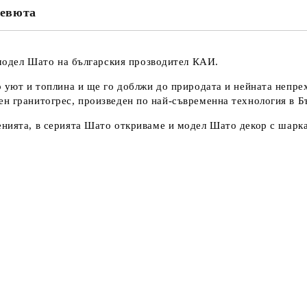
евюта
 модел
Шато
на българския прозводител КАИ.
о уют и топлина и ще го доблжи до природата и нейната непрех
н гранитогрес, произведен по най-съвременна технология в Б
енията, в
серията Шато
откриваме и модел
Шато декор
с шарка