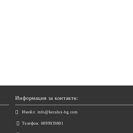
Информация за контакти:
Имейл:
info@keralux-bg.com
Телефон:
0899939801