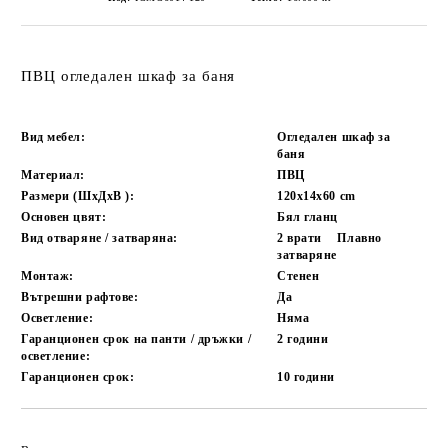
ПВЦ огледален шкаф за баня
Вид мебел:
Огледален шкаф за
баня
Материал:
ПВЦ
Размери (ШxДxВ ):
120х14х60
cm
Основен цвят:
Бял гланц
Вид отваряне / затваряна:
2 врати
Плавно
затваряне
Монтаж:
Стенен
Вътрешни рафтове:
Да
Осветление:
Няма
Гаранционен срок на панти / дръжки /
2 години
осветление:
Гаранционен срок:
10 години
Добави в желани