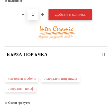
В наличност
БЪРЗА ПОРЪЧКА
САМО ПОПЪЛНЕТЕ 3 ПОЛЕТА
конзолни мебели
огледален пвц шкаф
огледален шкаф
Оцени продукта
Съгласен съм с
Политиката за лични данни
Ние ще се свържем с вас в рамките на работния ден.