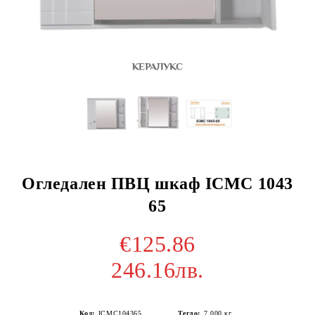
Огледален ПВЦ шкаф ICMC 1043
65
€125.86
246.16лв.
Код:
ICMC104365
Тегло:
7.000
кг