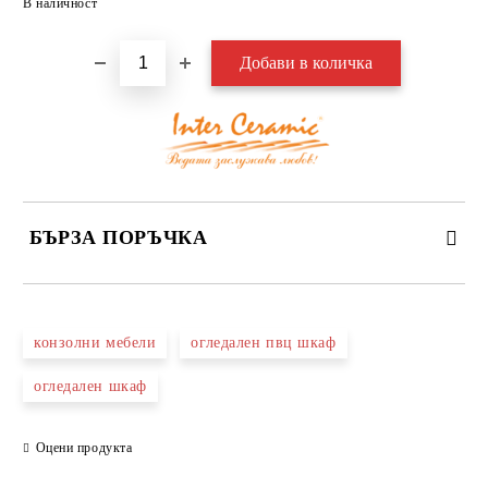
В наличност
БЪРЗА ПОРЪЧКА
САМО ПОПЪЛНЕТЕ 3 ПОЛЕТА
конзолни мебели
огледален пвц шкаф
огледален шкаф
Оцени продукта
Съгласен съм с
Политиката за лични данни
Ние ще се свържем с вас в рамките на работния ден.