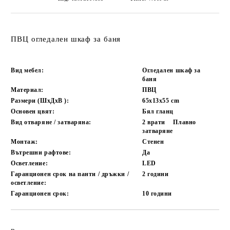
ПВЦ огледален шкаф за баня
Вид мебел:
Огледален шкаф за
баня
Материал:
ПВЦ
Размери (ШxДxВ ):
65х13х55
cm
Основен цвят:
Бял гланц
Вид отваряне / затваряна:
2 врати
Плавно
затваряне
Монтаж:
Стенен
Вътрешни рафтове:
Да
Осветление:
LED
Гаранционен срок на панти / дръжки /
2 години
осветление:
Гаранционен срок:
10 години
Добави в желани