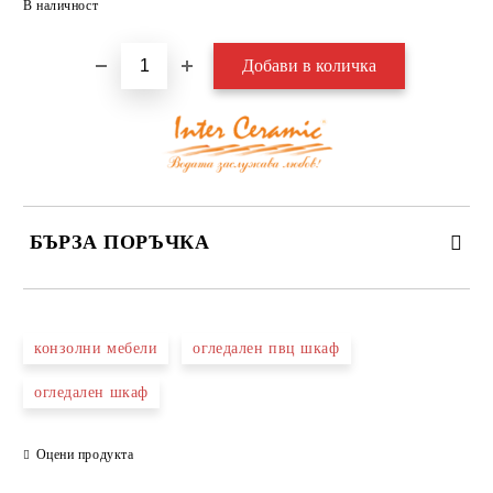
В наличност
БЪРЗА ПОРЪЧКА
САМО ПОПЪЛНЕТЕ 3 ПОЛЕТА
конзолни мебели
огледален пвц шкаф
огледален шкаф
Оцени продукта
Съгласен съм с
Политиката за лични данни