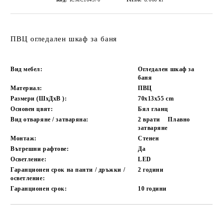
ПВЦ огледален шкаф за баня
Вид мебел:
Огледален шкаф за
баня
Материал:
ПВЦ
Размери (ШxДxВ ):
70х13х55
cm
Основен цвят:
Бял гланц
Вид отваряне / затваряна:
2 врати
Плавно
затваряне
Монтаж:
Стенен
Вътрешни рафтове:
Да
Осветление:
LED
Гаранционен срок на панти / дръжки /
2 години
осветление:
Гаранционен срок:
10 години
Добави в желани