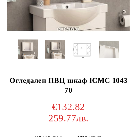
Огледален ПВЦ шкаф ICMC 1043
70
€132.82
259.77лв.
Код:
ICMC104370
Тегло:
8.000
кг