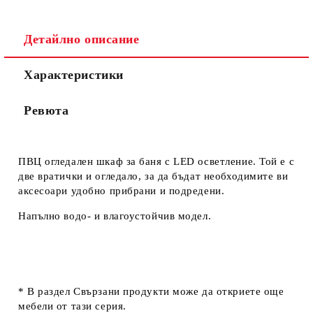
Ние ще се свържем с вас в рамките на работния ден.
Детайлно описание
Характеристики
Ревюта
ПВЦ огледален шкаф за баня с LED осветление. Той е с
две вратички и огледало, за да бъдат необходимите ви
аксесоари удобно прибрани и подредени.
Напълно водо- и влагоустойчив модел.
* В раздел
Свързани продукти
може да откриете още
мебели от тази серия.