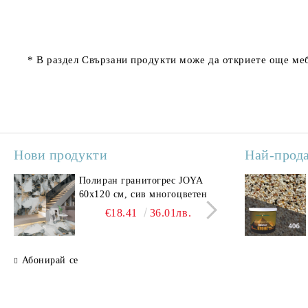
* В раздел
Свързани продукти
може да откриете още меб
Нови продукти
Най-прод
Полиран гранитогрес JOYA
Поли
60x120 см, сив многоцветен
SAV
свет
€18.41
36.01лв.
Абонирай се