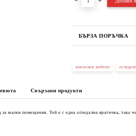
БЪРЗА ПОРЪЧКА
САМО ПОПЪЛНЕТЕ 3 ПОЛЕТА
конзолни мебели
огледал
Съгласен съм с
Политика
Ние ще се свържем с вас в рамки
евюта
Свързани продукти
за малки помещения. Той е с една огледална вратичка, така ч