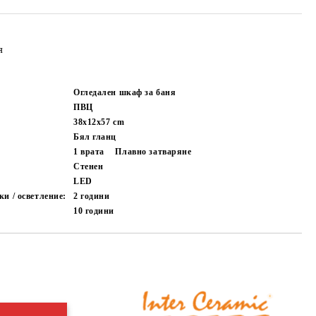
я
Огледален шкаф за баня
ПВЦ
38х12х57
cm
Бял гланц
1 врата
Плавно затваряне
Стенен
LED
и / осветление:
2 години
10 години
Добави в желани