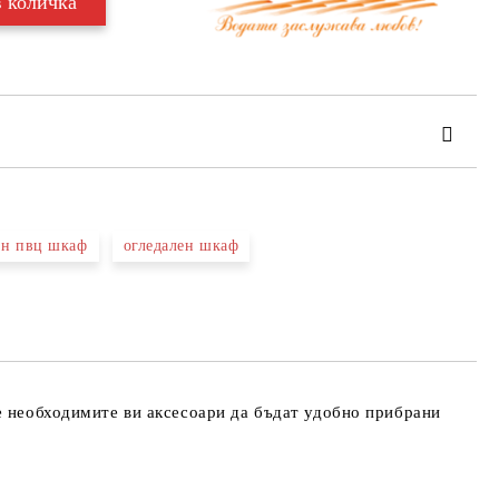
ен пвц шкаф
огледален шкаф
та за лични данни
те на работния ден.
е необходимите ви аксесоари да бъдат удобно прибрани