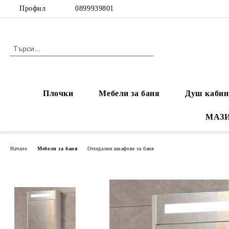
Профил
0899939801
Плочки
Мебели за баня
Душ кабин
МАЗ
Начало
Мебели за баня
Огледални шкафове за баня