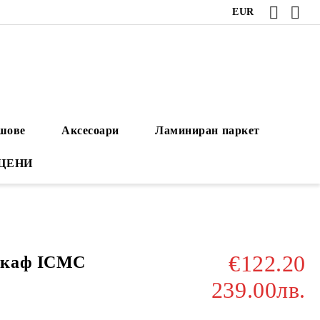
EUR
ушове
Аксесоари
Ламиниран паркет
 ЦЕНИ
€122.20
шкаф ICMC
239.00лв.