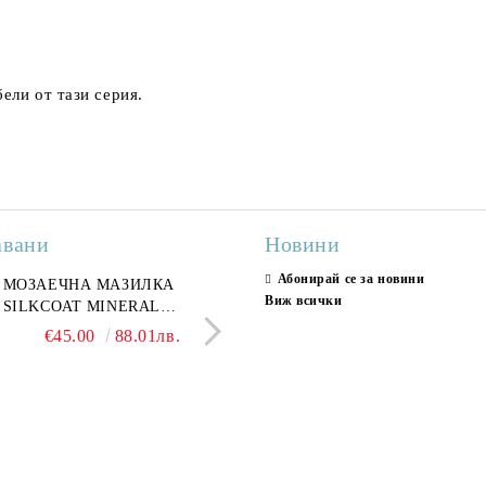
ели от тази серия.
авани
Новини
Абонирай се за новини
ран гранитогрес
МОЗАЕЧНА МАЗИЛКА
Гранитогрес LESY GREY
СТЕННИ ПЛОЧКИ H
Виж всички
ONA GREY 60x120 см,
SILKCOAT MINERAL
GOLD 60х120см, тип мрам
30X90CM, ГЛАНЦ
ло сив мрамор
PLASTER STONE, СИТЕН
полиран
€22.50
€45.00
44.01лв.
88.01лв.
€18.66
€16.37
36.50лв.
32.02
КАМЪК 406 25КГ