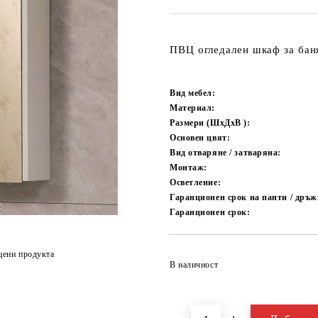
ПВЦ огледален шкаф за бан
Вид мебел:
Материал:
Размери (ШxДxВ ):
Основен цвят:
Вид отваряне / затваряна:
Монтаж:
Осветление:
Гаранционен срок на панти / дръжк
Гаранционен срок:
цени продукта
В наличност