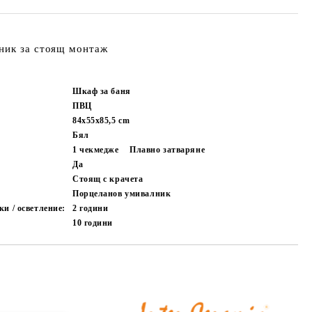
ник за стоящ монтаж
Шкаф за баня
ПВЦ
84х55х85,5
cm
Бял
1 чекмедже
Плавно затваряне
Да
Стоящ с крачета
Порцеланов умивалник
и / осветление:
2 години
10 години
Добави в желани