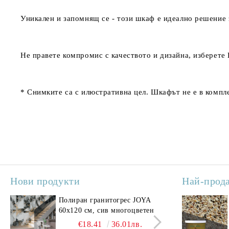
Уникален и запомнящ се - този шкаф е идеално решение 
Не правете компромис с качеството и дизайна, изберет
* Снимките са с илюстративна цел. Шкафът не е в компле
Нови продукти
Най-прод
Полиран гранитогрес JOYA
Поли
60x120 см, сив многоцветен
SAV
свет
€18.41
36.01лв.