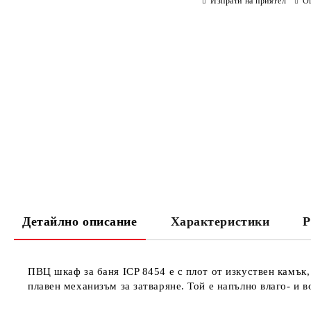
Изпрати на приятел
О
Детайлно описание
Характеристики
Р
ПВЦ шкаф за баня
ICP 8454
е с плот от изкуствен камък
плавен механизъм за затваряне. Той е напълно влаго- и