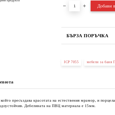
цени продукта
БЪРЗА ПОРЪЧКА
САМО ПОПЪЛНЕТЕ 3 ПОЛЕТА
ICP 7055
мебели за баня
Съгласен съм с
Политика
Ние ще се свържем с вас в рамки
евюта
, който пресъздава красотата на естествения мрамор, и порце
 водоустойчив. Дебелината на ПВЦ материала е 15мм.