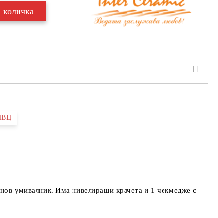
 ПВЦ
та за лични данни
те на работния ден.
ланов умивалник. Има нивелиращи крачета и 1 чекмедже с