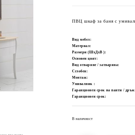
ПВЦ шкаф за баня с умивал
Вид мебел:
Материал:
Размери (ШxДxВ ):
Основен цвят:
Вид отваряне / затваряна:
Сглобен:
Монтаж:
Умивалник :
Гаранционен срок на панти / дръжк
Гаранционен срок:
В наличност