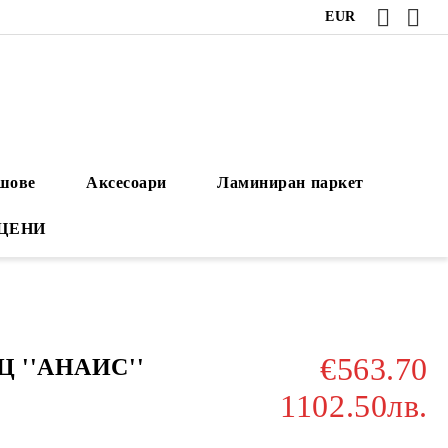
EUR
ушове
Аксесоари
Ламиниран паркет
 ЦЕНИ
€563.70
ВЦ ''АНАИС''
1102.50лв.