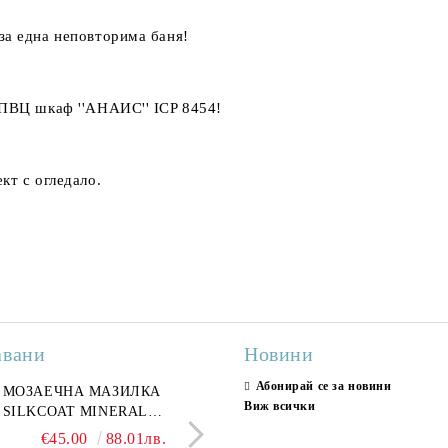
за една неповторима баня!
е ПВЦ шкаф ''АНАИС''
ICP 8454
!
кт с огледало.
авани
Новини
Абонирай се за новини
ран гранитогрес
МОЗАЕЧНА МАЗИЛКА
Гранитогрес LESY GREY
СТЕННИ ПЛОЧКИ H
Виж всички
ONA GREY 60x120 см,
SILKCOAT MINERAL
GOLD 60х120см, тип мрам
30X90CM, ГЛАНЦ
ло сив мрамор
PLASTER STONE, СИТЕН
полиран
€22.50
€45.00
44.01лв.
88.01лв.
€18.66
€16.37
36.50лв.
32.02