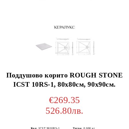
Поддушово корито ROUGH STONE
ICST 10RS-1, 80х80см, 90х90см.
€269.35
526.80лв.
Код:
ICST 9010RS-1
Тегло:
0.000
кг