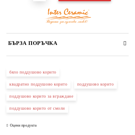
БЪРЗА ПОРЪЧКА
САМО ПОПЪЛНЕТЕ 3 ПОЛЕТА
бяло поддушово корито
квадратно поддушово корито
поддушово корито
поддушово корито за вграждане
Съгласен съм с
Политиката за лични данни
поддушово корито от смоли
Ние ще се свържем с вас в рамките на работния ден.
Оцени продукта