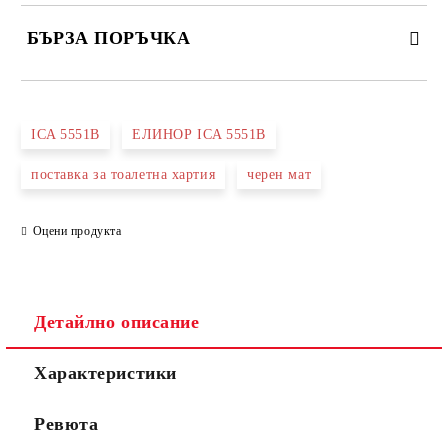
БЪРЗА ПОРЪЧКА
САМО ПОПЪЛНЕТЕ 3 ПОЛЕТА
ICA 5551B
ЕЛИНОР ICA 5551B
поставка за тоалетна хартия
черен мат
Оцени продукта
Съгласен съм с
Политиката за лични данни
Ние ще се свържем с вас в рамките на работния ден.
Детайлно описание
Характеристики
Ревюта