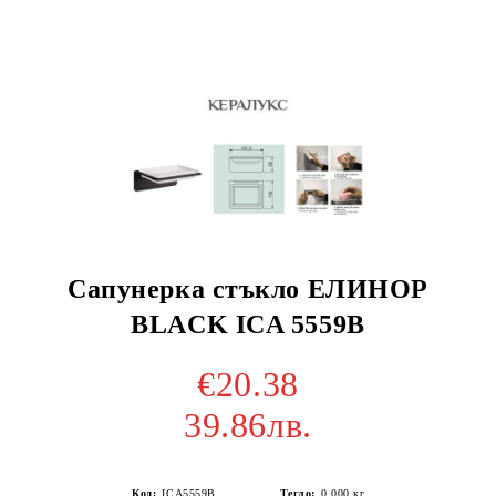
Сапунерка стъкло ЕЛИНОР
BLACK ICA 5559B
€20.38
39.86лв.
Код:
ICA5559B
Тегло:
0.000
кг