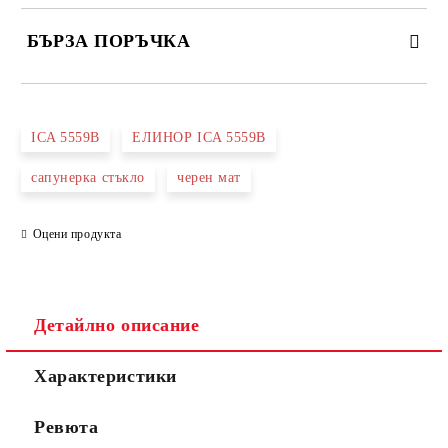
БЪРЗА ПОРЪЧКА
САМО ПОПЪЛНЕТЕ 3 ПОЛЕТА
ICA 5559B
ЕЛИНОР ICA 5559B
сапунерка стъкло
черен мат
Оцени продукта
Съгласен съм с
Политиката за лични данни
Ние ще се свържем с вас в рамките на работния ден.
Детайлно описание
Характеристики
Ревюта