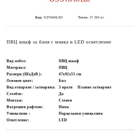
Код:
ICP9046LED
Тегло:
37.300
кг
ПВЦ шкаф за баня с мивка и LED осветление
Вид мебел:
ПВЦ шкаф
Материал:
ПВЦ
Размери (ШxДxВ ):
47х92х55
cm
Основен цвят:
Бял
Вид отваряне / затваряна:
3 врати
Плавно затваряне
Сглобен:
Да
Монтаж:
Стенен
Вътрешни рафтове:
Няма
Умивалник :
Порцеланов умивалник
Осветление:
LED