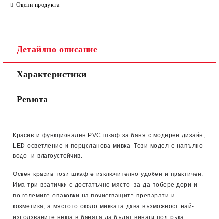
Ние ще се свържем с вас в рамките на работния ден.
Оцени продукта
Детайлно описание
Характеристики
Ревюта
Красив и функционален PVC шкаф за баня с модерен дизайн,
LED осветление и порцеланова мивка. Този модел е напълно
водо- и влагоустойчив.
Освен красив този шкаф е изключително удобен и практичен.
Има три вратички с достатъчно място, за да побере дори и
по-големите опаковки на почистващите препарати и
козметика, а мястото около мивката дава възможност най-
използваните неща в банята да бъдат винаги под ръка.