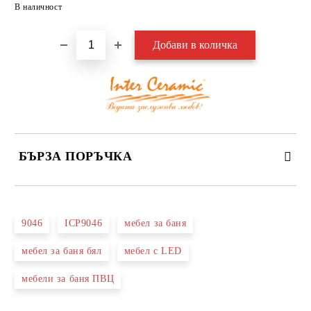
Добави в желани
В наличност
БЪРЗА ПОРЪЧКА
САМО ПОПЪЛНЕТЕ 3 ПОЛЕТА
9046
ICP9046
мебел за баня
мебел за баня бял
мебел с LED
мебели за баня ПВЦ
Съгласен съм с
Политиката за лични данни