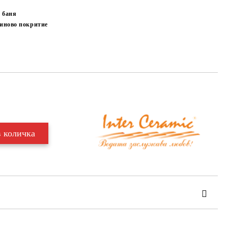
 баня
иново покритие
Добави в желани