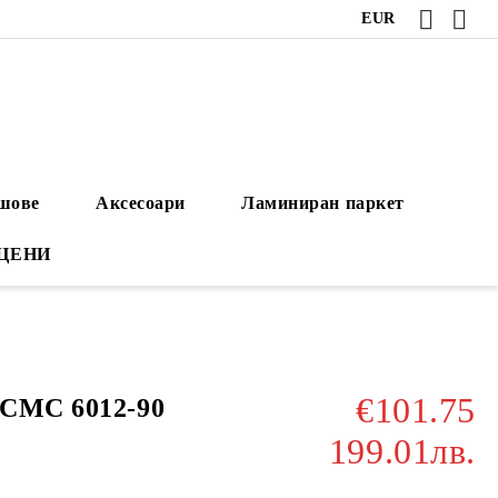
EUR
ушове
Аксесоари
Ламиниран паркет
 ЦЕНИ
€101.75
ICMC 6012-90
199.01лв.