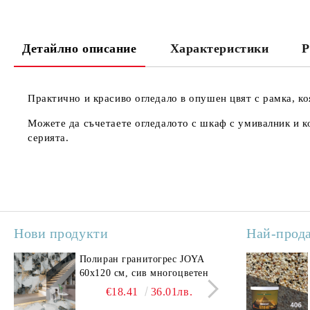
Детайлно описание
Характеристики
Р
Практично и красиво огледало в опушен цвят с рамка, ко
Можете да съчетаете огледалото с шкаф с умивалник и к
серията.
Нови продукти
Най-прод
Полиран гранитогрес JOYA
Поли
60x120 см, сив многоцветен
SAV
свет
€18.41
36.01лв.