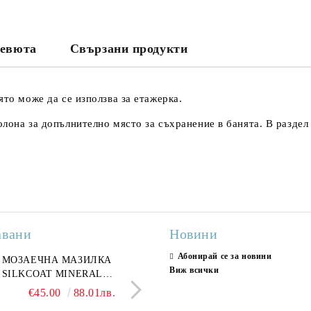
евюта
Свързани продукти
Съгласен съм с
Политика
Ние ще се свържем с вас в рамки
ято може да се използва за етажерка.
олона за допълнително място за съхранение в банята. В разде
авани
Новини
Абонирай се за новини
ран гранитогрес
МОЗАЕЧНА МАЗИЛКА
Гранитогрес LESY GREY
СТЕННИ ПЛОЧКИ H
Виж всички
ONA GREY 60x120 см,
SILKCOAT MINERAL
GOLD 60х120см, тип мрам
30X90CM, ГЛАНЦ
ло сив мрамор
PLASTER STONE, СИТЕН
полиран
€22.50
€45.00
44.01лв.
88.01лв.
€18.66
€16.37
36.50лв.
32.02
КАМЪК 406 25КГ