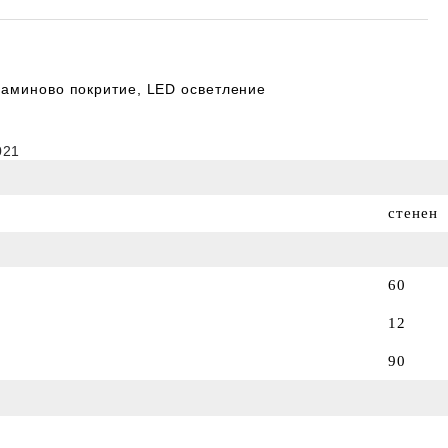
аминово покритие, LED осветление
021
стенен
60
12
90