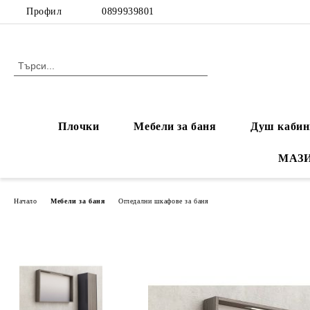
Профил
0899939801
Плочки
Мебели за баня
Душ кабин
МАЗ
Начало
Мебели за баня
Огледални шкафове за баня