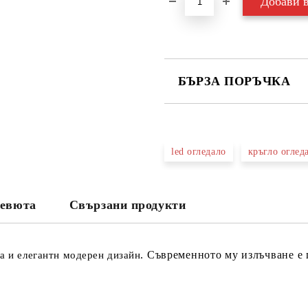
БЪРЗА ПОРЪЧКА
САМО ПОПЪЛНЕТЕ 3 ПОЛЕТА
led огледало
кръгло оглед
Съгласен съм с
Политика
Ние ще се свържем с вас в рамки
евюта
Свързани продукти
. Съвременното му излъчване е 
на и елегантн модерен дизайн