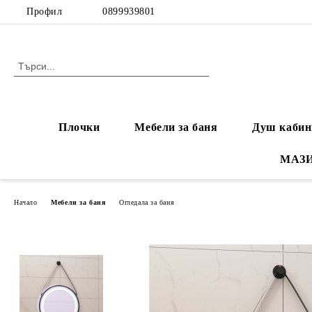
Профил
0899939801
Плочки
Мебели за баня
Душ кабин
МАЗ
Начало
Мебели за баня
Огледала за баня