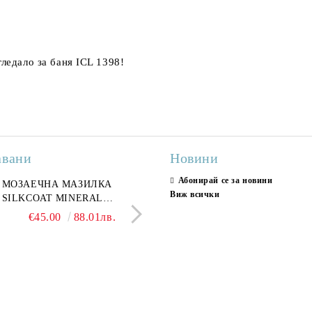
гледало за баня ICL 1398!
авани
Новини
Абонирай се за новини
ран гранитогрес
МОЗАЕЧНА МАЗИЛКА
Гранитогрес LESY GREY
СТЕННИ ПЛОЧКИ H
Виж всички
ONA GREY 60x120 см,
SILKCOAT MINERAL
GOLD 60х120см, тип мрам
30X90CM, ГЛАНЦ
ло сив мрамор
PLASTER STONE, СИТЕН
полиран
€22.50
€45.00
44.01лв.
88.01лв.
€18.66
€16.37
36.50лв.
32.02
КАМЪК 406 25КГ