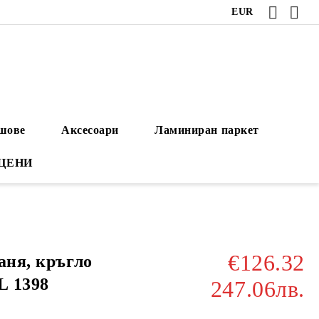
EUR
ушове
Аксесоари
Ламиниран паркет
 ЦЕНИ
€126.32
аня, кръгло
L 1398
247.06лв.