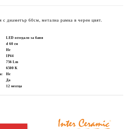
я с диаметър 60см, метална рамка в черен цвят.
LED огледало за баня
d 60
см
Не
IP44
756
Lm
6500
K
а:
Не
Да
12 месеца
Добави в желани