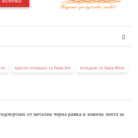
ало
кръгло огледало за баня led
огледало за баня 60см
та за лични данни
те на работния ден.
подчертано от метална черна рамка и кожена лента за