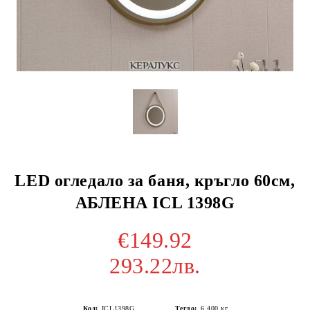
LED огледало за баня, кръгло 60см,
АБЛЕНА ICL 1398G
€149.92
293.22лв.
Код:
ICL1398G
Тегло:
6.400
кг