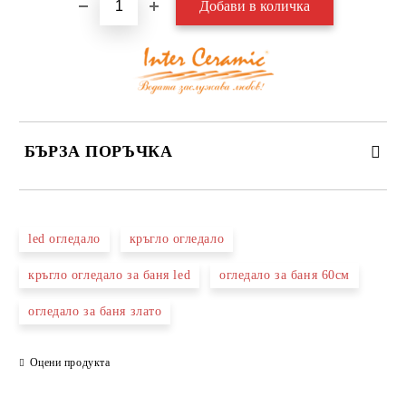
БЪРЗА ПОРЪЧКА
САМО ПОПЪЛНЕТЕ 3 ПОЛЕТА
led огледало
кръгло огледало
кръгло огледало за баня led
огледало за баня 60см
огледало за баня злато
Съгласен съм с
Политиката за лични данни
Ние ще се свържем с вас в рамките на работния ден.
Оцени продукта