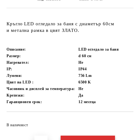
Кръгло LED огледало за баня с диаметър 60см
и метална рамка в цвят ЗЛАТО.
Описание:
LED огледало за баня
Размер:
d 60
см
Нагревател:
Не
IP:
IP44
Лумени:
756
Lm
Цвят на LED :
6500
K
Часовник и дисплей за температура:
Не
Крепежи:
Да
Гаранционен срок:
12 месеца
Добави в желани
В наличност