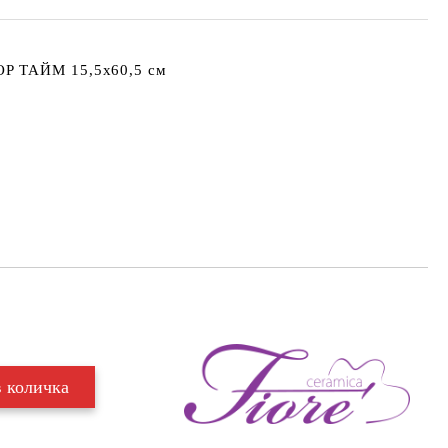
Р ТАЙМ 15,5x60,5 см
Добави в желани