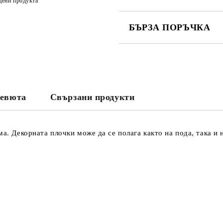
цени продукта
БЪРЗА ПОРЪЧКА
САМО ПОПЪЛНЕТЕ 3 ПОЛЕТА
евюта
Свързани продукти
Съгласен съм с
Политика
Ние ще се свържем с вас в рамки
ма. Декорната плочки може да се полага както на пода, така и 