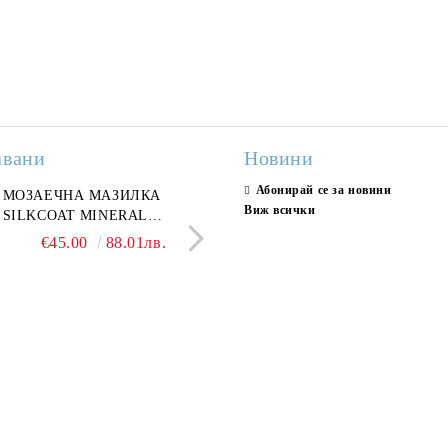
авани
Новини
Абонирай се за новини
ран гранитогрес
МОЗАЕЧНА МАЗИЛКА
Гранитогрес LESY GREY
СТЕННИ ПЛОЧКИ H
Виж всички
ONA GREY 60x120 см,
SILKCOAT MINERAL
GOLD 60х120см, тип мрам
30X90CM, ГЛАНЦ
ло сив мрамор
PLASTER STONE, СИТЕН
полиран
€22.50
€45.00
44.01лв.
88.01лв.
€18.66
€16.37
36.50лв.
32.02
КАМЪК 406 25КГ