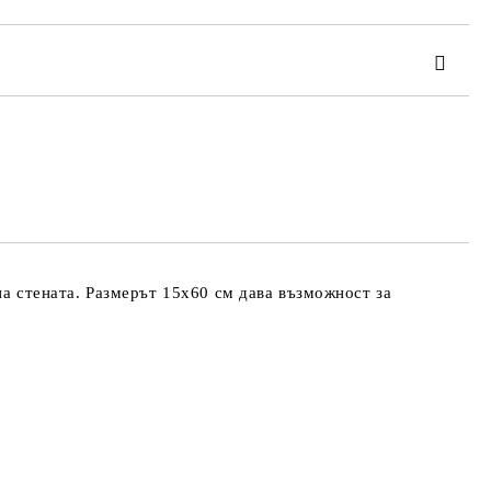
та за лични данни
те на работния ден.
на стената. Размерът 15х60 см дава възможност за