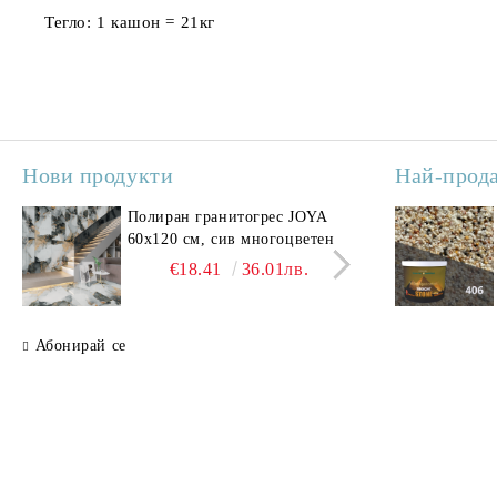
Тегло:
1 кашон = 21кг
Нови продукти
Най-прод
Полиран гранитогрес JOYA
Поли
60x120 см, сив многоцветен
SAV
свет
€18.41
36.01лв.
Абонирай се