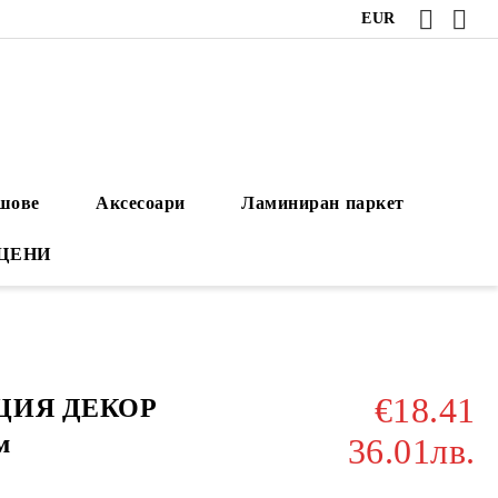
EUR
ушове
Аксесоари
Ламиниран паркет
 ЦЕНИ
€18.41
АЦИЯ ДЕКОР
м
36.01лв.